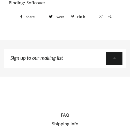
Binding: Softcover
+1
Share
Tweet
Pin it
Sign
up
to
our
mailing
list
FAQ
Shipping Info